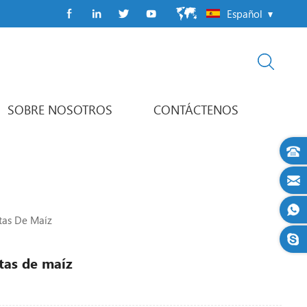
Español
SOBRE NOSOTROS
CONTÁCTENOS
Máquina de envasado de paquetes de flujo
línea de envasado automático
tas De Maíz
tas de maíz