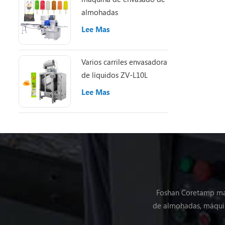
almohadas
Lee Mas
Varios carriles envasadora
de líquidos ZV-L10L
Lee Mas
Foshan Coretamp maq
de almohadas, máquin