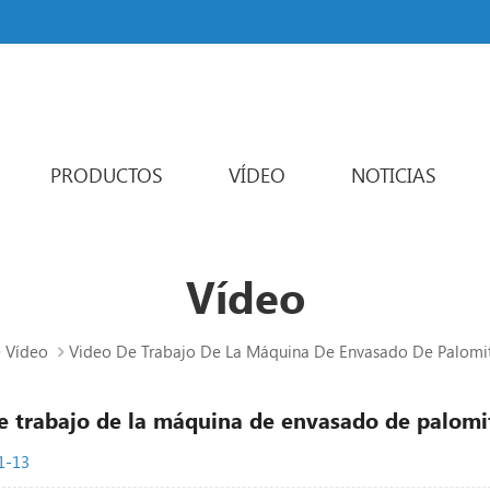
PRODUCTOS
VÍDEO
NOTICIAS
Powder Packaging Machine
Varios carriles máquina de embalaje
Liquid Packaging Machine
Sachet Packaging Machine
Vídeo
Vídeo
Video De Trabajo De La Máquina De Envasado De Palomi
e trabajo de la máquina de envasado de palomi
1-13