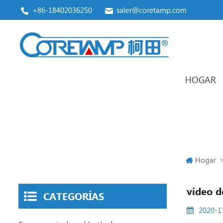
+86-18402036250
saler@coretamp.com
HOGAR
empaquetadora vertical
Premade Pouch Packaging Machine
Hogar
video d
CATEGORÍAS
2020-1