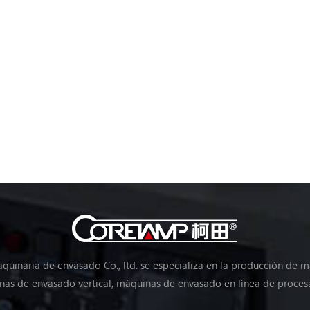
uinaria de envasado Co., ltd. se especializa en la producción de 
as de envasado vertical, máquinas de envasado en línea de proces
máquinas de envasado de verduras, máquinas de embalaje, etc.