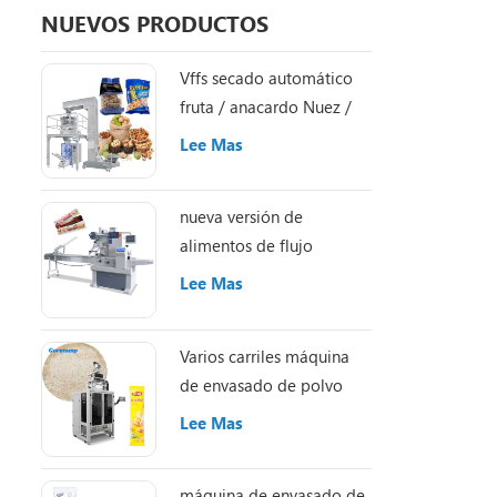
NUEVOS PRODUCTOS
Vffs secado automático
fruta / anacardo Nuez /
Almond máquina de
Lee Mas
embalaje
nueva versión de
alimentos de flujo
automático Caramelo /
Lee Mas
Chocolate / energía /
granola / proteína
Varios carriles máquina
empaquetadora de
de envasado de polvo
barras
Lee Mas
máquina de envasado de