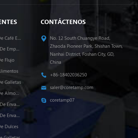
ENTES
CONTÁCTENOS
Máquina De Envasado De Café En Polvo
No. 12 South Chuangye Road,
Zhaoda Pioneer Park, Shishan Town,
Varios Carriles Maquina De Empacado
Nanhai District, Foshan City, GD,
e Flujo
China
Alimentos
+86-18402036250
e Galletas
saler@coretamp.com
Máquina De Envasado De Almohadas
coretamp07
Varios Carriles Máquina De Envasado De Polvo
Varios Carriles Máquina De Envasado De Gránulos
e Dulces
e Galletas