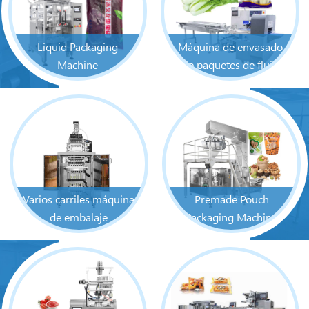
Liquid Packaging
Máquina de envasado
Machine
de paquetes de flujo
Varios carriles máquina
Premade Pouch
de embalaje
Packaging Machine