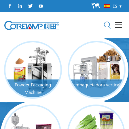
ES
Powder Packaging
empaquetadora vertical
Machine