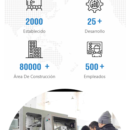
máquinas de envasado vertical, máquinas de
envasado en línea de procesamiento de
alimentos, máquinas de envasado de verduras,
2000
25
envasadoras, etc. nuestros equipos son
Establecido
Desarrollo
ampliamente utilizados en alimentos, verduras y
frutas, productos agrícolas, industria y otras
industrias. también puede personalizar la solución
global de envasado para los clientes de acuerdo
80000
500
con los requisitos de los clientes, de modo que el
Área De Construcción
Empleados
proceso de envasado requerido pueda adaptarse
bien y se pueda realizar la automatización
mecánica. Nuestro la empresa también ofrece
postventa servicios de instalación, depuración,
formación y prestación de servicios técnicos a
empresas. El El mercado de productos cubre la