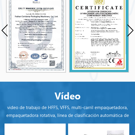
tecnología y productos de calidad, creíbles y
confiables es nuestra política para proporcionar a
los clientes servicio mas conveniente garantia.
Nosotros siempre han tomado la revitalización y
promoción del desarrollo del "Made in China" la
industria nacional de maquinaria de envasado
como nuestra responsabilidad, seguir avanzando
y esforzarnos por lograr la misión corporativa de
"dejar que 300.000 empresas reconozcan los
equipos chinos". ¡Damos la más sincera
Vídeo
bienvenida a los comerciantes y colegas
nacionales y extranjeros a visitar nuestra empresa!
video de trabajo de HFFS, VFFS, multi-carril empaquetadora,
empaquetadora rotativa, línea de clasificación automática de
material