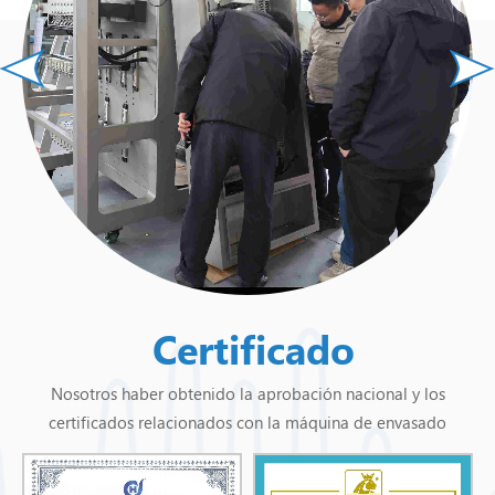
mayoría de las áreas del país y se exporta
principalmente a países de América del Norte
como Estados Unidos, Canadá y México. países
del este y sur de Asia como Tailandia, Malasia,
Singapur, Filipinas, India, Medio Oriente como
Qatar, Arabia Saudita, Emiratos Árabes Unidos,
Israel, Líbano, Rusia, Italia, Alemania, Gran Bretaña,
Dinamarca, Países Bajos, Rumanía, Polonia y otros
países europeos, Sudáfrica, Egipto África, Kenia y
otros países africanos se han convertido en una
Certificado
nueva fuerza en China industrial modernización.
"Basado en la innovación, enfoque en la calidad,
Nosotros haber obtenido la aprobación nacional y los
el servicio sincero, la cooperación sincera y el
certificados relacionados con la máquina de envasado
desarrollo común" es nuestra búsqueda
constante. Para proporcionar a los clientes