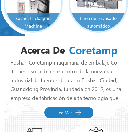
Sachet Packaging
línea de envasado
Machine
automático
Coretamp
Acerca De
Foshan Coretamp maquinaria de embalaje Co.,
ltd.tiene su sede en el centro de la nueva base
industrial de fuentes de luz en Foshan Ciudad,
Guangdong Provincia. fundada en 2012, es una
empresa de fabricación de alta tecnología que
integra I + D, diseño, producción, ventas y
Lee Mas
posventa servicio. especializada en la producción
de máquinas de envasado de almohadas,