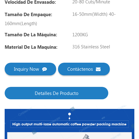
20-80 Cuts/minute
Velocidad De Envasado:
16-50mm(width) 40-
Tamaño De Empaque:
160mm(length)
1200KG
Tamaño De La Máquina:
316 Stainless Steel
Material De La Maquina:
Inquiry Now
Contáctenos
Detalles De Producto