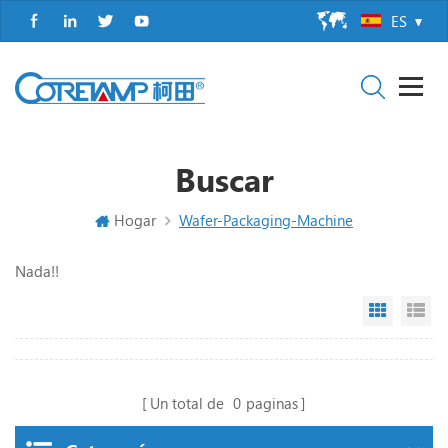
ES
Buscar
Hogar
Wafer-Packaging-Machine
Nada!!
Grid Vi
Li
Un total de
0
paginas