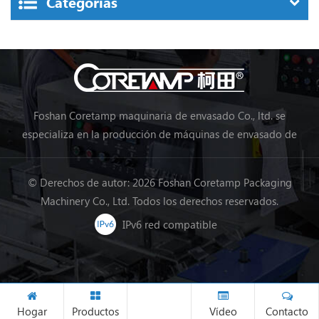
Categorías
Foshan Coretamp maquinaria de envasado Co., ltd. se
especializa en la producción de máquinas de envasado de
almohadas, máquinas de envasado vertical, máquinas de
envasado en línea de procesamiento de alimentos, máquinas
© Derechos de autor: 2026 Foshan Coretamp Packaging
de envasado de verduras, máquinas de embalaje, etc.
Machinery Co., Ltd. Todos los derechos reservados.
IPv6 red compatible
Hogar
Productos
Vídeo
Contacto