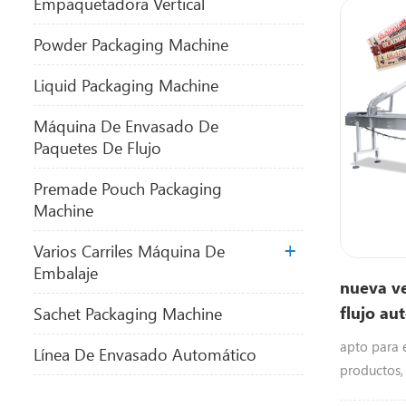
Empaquetadora Vertical
Powder Packaging Machine
Liquid Packaging Machine
Máquina De Envasado De
Paquetes De Flujo
Premade Pouch Packaging
Machine
Varios Carriles Máquina De
Embalaje
nueva ve
flujo au
Sachet Packaging Machine
Chocolat
apto para 
Línea De Envasado Automático
proteín
productos,
barras
Dulces / Ch