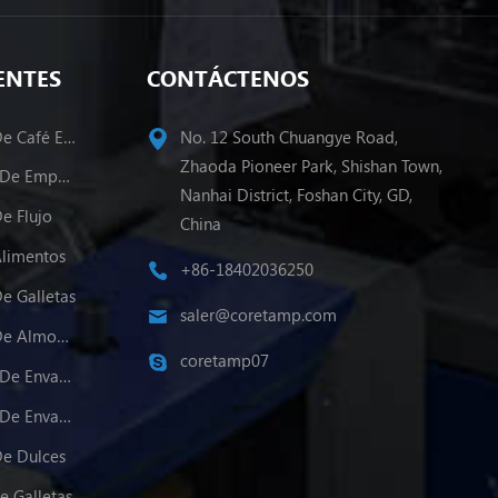
ENTES
CONTÁCTENOS
Máquina De Envasado De Café En Polvo
No. 12 South Chuangye Road,
Zhaoda Pioneer Park, Shishan Town,
Varios Carriles Maquina De Empacado
Nanhai District, Foshan City, GD,
e Flujo
China
Alimentos
+86-18402036250
e Galletas
saler@coretamp.com
Máquina De Envasado De Almohadas
coretamp07
Varios Carriles Máquina De Envasado De Polvo
Varios Carriles Máquina De Envasado De Gránulos
e Dulces
e Galletas