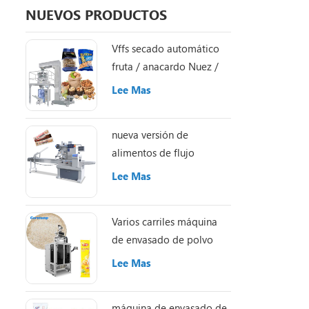
proteína e
NUEVOS PRODUCTOS
Vffs secado automático
fruta / anacardo Nuez /
Almond máquina de
Lee Mas
embalaje
nueva versión de
alimentos de flujo
automático Caramelo /
Lee Mas
Chocolate / energía /
granola / proteína
Varios carriles máquina
empaquetadora de
de envasado de polvo
barras
Lee Mas
máquina de envasado de