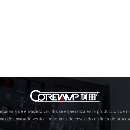
uinaria de envasado Co., ltd. se especializa en la producción de 
as de envasado vertical, máquinas de envasado en línea de proces
máquinas de envasado de verduras, máquinas de embalaje, etc.