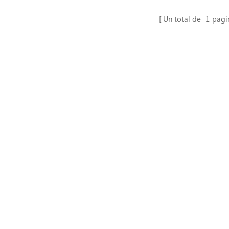
mpaque de barras máquina.
Un total de
1
pagi