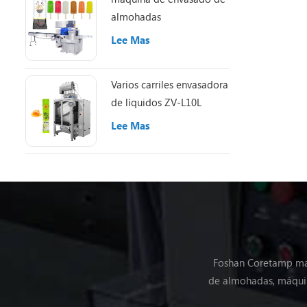
almohadas
Lee Mas
Varios carriles envasadora
de líquidos ZV-L10L
Lee Mas
Foshan Coretamp maq
de almohadas, máquin