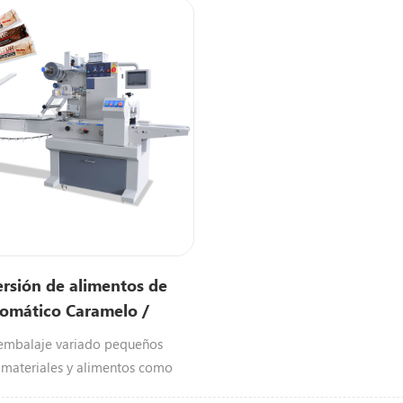
rsión de alimentos de
tomático Caramelo /
e / energía / granola /
embalaje variado pequeños
a empaquetadora de
 materiales y alimentos como
ocolate / energía / granola /