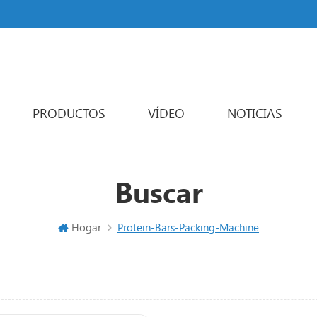
PRODUCTOS
VÍDEO
NOTICIAS
Powder Packaging Machine
Varios carriles máquina de embalaje
Liquid Packaging Machine
Sachet Packaging Machine
Buscar
Hogar
Protein-Bars-Packing-Machine