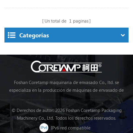
Un total de
1
paginas
Categorías
Foshan Coretamp maquinaria de envasado Co., ltd. se
especializa en la producción de máquinas de envasado de
almohadas, máquinas de envasado vertical, máquinas de
envasado en línea de procesamiento de alimentos, máquinas
© Derechos de autor: 2026 Foshan Coretamp Packaging
de envasado de verduras, máquinas de embalaje, etc.
Machinery Co., Ltd. Todos los derechos reservados.
IPv6 red compatible