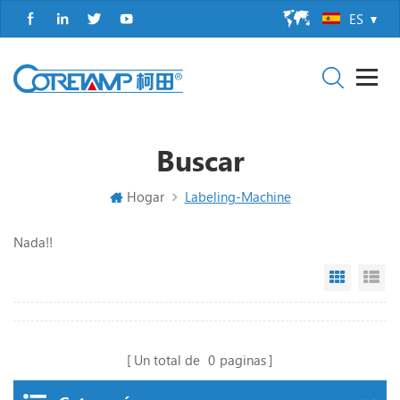
ES
Buscar
Hogar
Labeling-Machine
Nada!!
Grid Vi
Li
Un total de
0
paginas