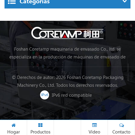
Categorías
Foshan Coretamp maquinaria de envasado Co., ltd. se
especializa en la producción de máquinas de envasado de
almohadas, máquinas de envasado vertical, máquinas de
envasado en línea de procesamiento de alimentos, máquinas
© Derechos de autor: 2026 Foshan Coretamp Packaging
de envasado de verduras, máquinas de embalaje, etc.
Machinery Co., Ltd. Todos los derechos reservados.
IPv6 red compatible
Hogar
Productos
Vídeo
Contacto