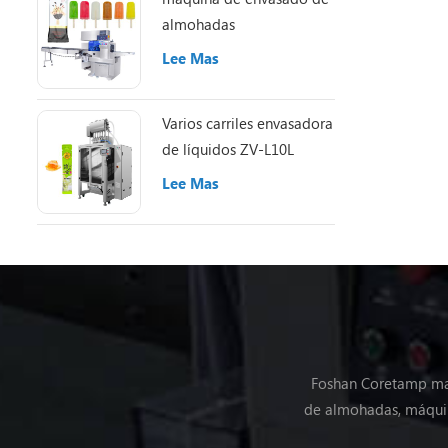
almohadas
Lee Mas
Varios carriles envasadora
de líquidos ZV-L10L
Lee Mas
Foshan Coretamp maq
de almohadas, máquin