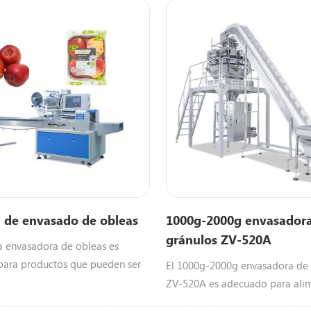
 de envasado de obleas
1000g-2000g envasador
gránulos ZV-520A
 envasadora de obleas es
ara productos que pueden ser
El 1000g-2000g envasadora de 
​​por la máquina envasadora
ZV-520A es adecuado para ali
as, pan, frutas, verduras,
inflados que pueden ser envasa