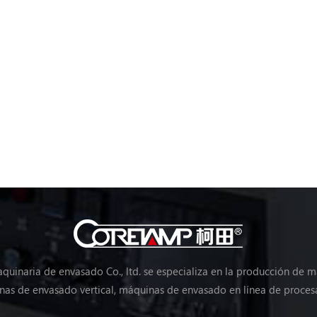
uinaria de envasado Co., ltd. se especializa en la producción de 
as de envasado vertical, máquinas de envasado en línea de proces
máquinas de envasado de verduras, máquinas de embalaje, etc.