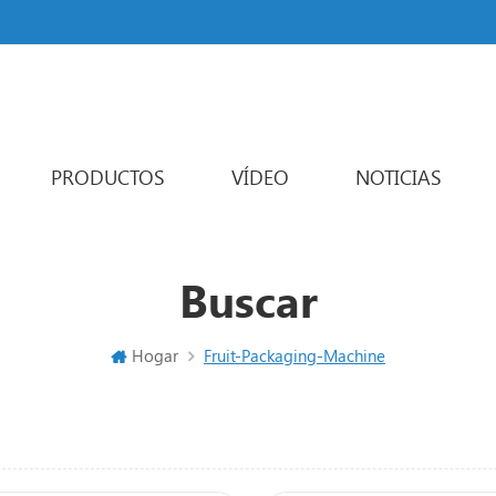
PRODUCTOS
VÍDEO
NOTICIAS
Powder Packaging Machine
Varios carriles máquina de embalaje
Liquid Packaging Machine
Sachet Packaging Machine
Buscar
Hogar
Fruit-Packaging-Machine