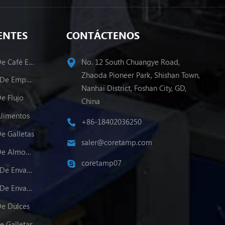
ENTES
CONTÁCTENOS
Máquina De Envasado De Café En Polvo
No. 12 South Chuangye Road,
Zhaoda Pioneer Park, Shishan Town,
Varios Carriles Maquina De Empacado
Nanhai District, Foshan City, GD,
e Flujo
China
Alimentos
+86-18402036250
e Galletas
saler@coretamp.com
Máquina De Envasado De Almohadas
coretamp07
Varios Carriles Máquina De Envasado De Polvo
Varios Carriles Máquina De Envasado De Gránulos
e Dulces
e Galletas