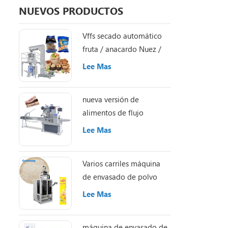
barritas en
NUEVOS PRODUCTOS
[Embalaje 
como el ll
Vffs secado automático
fruta / anacardo Nuez /
Almond máquina de
Lee Mas
embalaje
nueva versión de
alimentos de flujo
automático Caramelo /
Lee Mas
Chocolate / energía /
granola / proteína
Varios carriles máquina
empaquetadora de
de envasado de polvo
barras
Lee Mas
máquina de envasado de