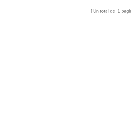
ergéticas y alimentos frescos.
máquina de envasado como papa
se pueden configurar ayudas
Un total de
1
pagi
galletas de arroz, camarones se
enado de nitrógeno y el servo. 】
esquinas crujientes, palomitas 
otras máquinas de envasado.