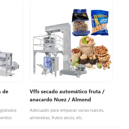
a de
Vffs secado automático fruta /
anacardo Nuez / Almond
máquina de embalaje
gránulos
Adecuado para empacar varias nueces,
mentos
almendras, frutos secos, etc.
dos por la