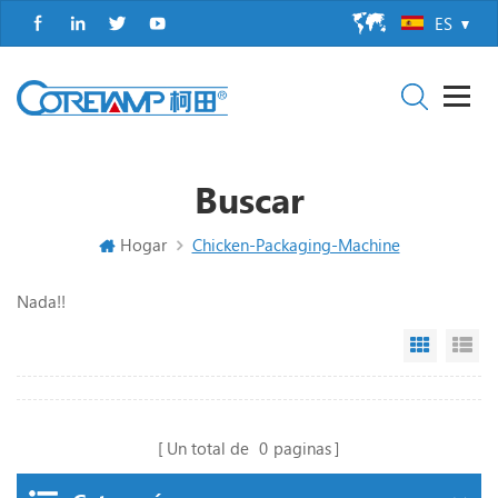
ES
Buscar
Hogar
Chicken-Packaging-Machine
Nada!!
Grid Vi
Li
Un total de
0
paginas