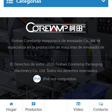
Categorías
Foshan Coretamp maquinaria de envasado Co., ltd. se
especializa en la producción de máquinas de envasado de
almohadas, máquinas de envasado vertical, máquinas de
envasado en línea de procesamiento de alimentos, máquinas
© Derechos de autor: 2026 Foshan Coretamp Packaging
de envasado de verduras, máquinas de embalaje, etc.
Machinery Co., Ltd. Todos los derechos reservados.
IPv6 red compatible
Hogar
Productos
Vídeo
Contacto