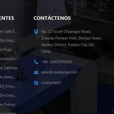
ENTES
CONTÁCTENOS
Máquina De Envasado De Café En Polvo
No. 12 South Chuangye Road,
Zhaoda Pioneer Park, Shishan Town,
Varios Carriles Maquina De Empacado
Nanhai District, Foshan City, GD,
e Flujo
China
Alimentos
+86-18402036250
e Galletas
saler@coretamp.com
Máquina De Envasado De Almohadas
coretamp07
Varios Carriles Máquina De Envasado De Polvo
Varios Carriles Máquina De Envasado De Gránulos
e Dulces
e Galletas