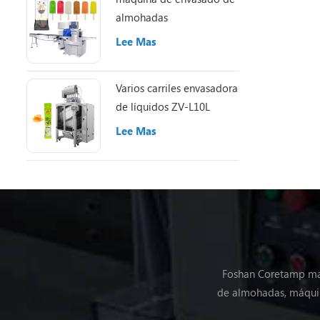
almohadas
Lee Mas
Varios carriles envasadora
de líquidos ZV-L10L
Lee Mas
Foshan Coretamp maq
de almohadas, máquin