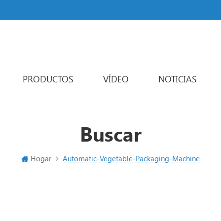
PRODUCTOS
VÍDEO
NOTICIAS
Powder Packaging Machine
Varios carriles máquina de embalaje
Liquid Packaging Machine
Sachet Packaging Machine
Buscar
Hogar
Automatic-Vegetable-Packaging-Machine