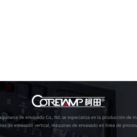
uinaria de envasado Co., ltd. se especializa en la producción de 
as de envasado vertical, máquinas de envasado en línea de proces
máquinas de envasado de verduras, máquinas de embalaje, etc.