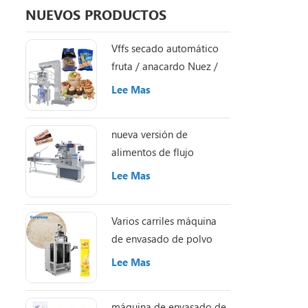
NUEVOS PRODUCTOS
Vffs secado automático
fruta / anacardo Nuez /
Almond máquina de
Lee Mas
embalaje
nueva versión de
alimentos de flujo
automático Caramelo /
Lee Mas
Chocolate / energía /
granola / proteína
Varios carriles máquina
empaquetadora de
de envasado de polvo
barras
Lee Mas
máquina de envasado de