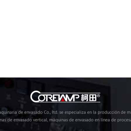
uinaria de envasado Co., ltd. se especializa en la producción de 
as de envasado vertical, máquinas de envasado en línea de proces
máquinas de envasado de verduras, máquinas de embalaje, etc.