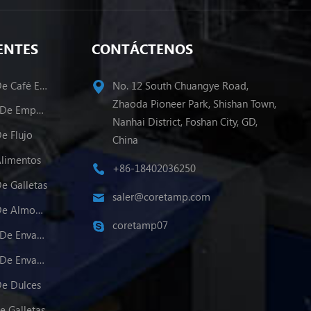
ENTES
CONTÁCTENOS
Máquina De Envasado De Café En Polvo
No. 12 South Chuangye Road,
Zhaoda Pioneer Park, Shishan Town,
Varios Carriles Maquina De Empacado
Nanhai District, Foshan City, GD,
e Flujo
China
Alimentos
+86-18402036250
e Galletas
saler@coretamp.com
Máquina De Envasado De Almohadas
coretamp07
Varios Carriles Máquina De Envasado De Polvo
Varios Carriles Máquina De Envasado De Gránulos
e Dulces
e Galletas