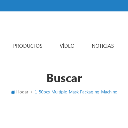
PRODUCTOS
VÍDEO
NOTICIAS
Powder Packaging Machine
Varios carriles máquina de embalaje
Liquid Packaging Machine
Sachet Packaging Machine
Buscar
Hogar
1-50pcs-Multiple-Mask-Packaging-Machine