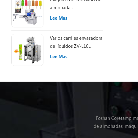
almohadas
Lee Mas
Varios carriles envasadora
de líquidos ZV-L10L
Lee Mas
Foshan Coretamp maq
de almohadas, máquin