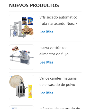
NUEVOS PRODUCTOS
Vffs secado automático
fruta / anacardo Nuez /
Almond máquina de
Lee Mas
embalaje
nueva versión de
alimentos de flujo
automático Caramelo /
Lee Mas
Chocolate / energía /
granola / proteína
Varios carriles máquina
empaquetadora de
de envasado de polvo
barras
Lee Mas
máquina de envasado de