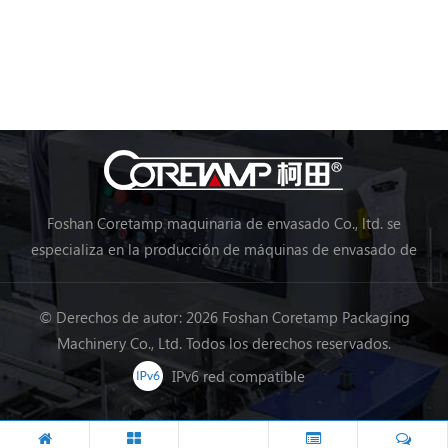
Foshan Coretamp maquinaria de envasado Co., ltd. se
especializa en la producción de máquinas de envasado de
almohadas, máquinas de envasado vertical, máquinas de
envasado en línea de procesamiento de alimentos, máquinas
© Derechos de autor: 2026 Foshan Coretamp Packaging
de envasado de verduras, máquinas de embalaje, etc.
Machinery Co., Ltd. Todos los derechos reservados.
IPv6 red compatible