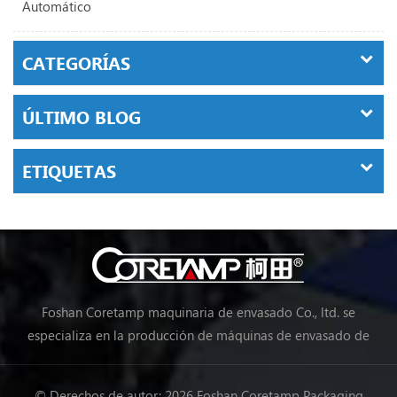
Automático
CATEGORÍAS
ÚLTIMO BLOG
ETIQUETAS
Foshan Coretamp maquinaria de envasado Co., ltd. se
especializa en la producción de máquinas de envasado de
almohadas, máquinas de envasado vertical, máquinas de
envasado en línea de procesamiento de alimentos, máquinas
© Derechos de autor: 2026 Foshan Coretamp Packaging